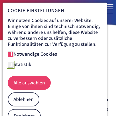
COOKIE EINSTELLUNGEN
Wir nutzen Cookies auf unserer Website.
Einige von ihnen sind technisch notwendig,
während andere uns helfen, diese Website
zu verbessern oder zusätzliche
Funktionalitäten zur Verfügung zu stellen.
Notwendige Cookies
Navigationspfad
ARTEMED AKADEMIE
FORT- UND WEITERBILDUNG
KOMPETENZZENTRUM NOTFALLMEDIZIN
ERC-ALS-REFRESHER
Statistik
ALS-Refresher-Kurs:
Reanimationsfortbildung in
Alle auswählen
Advanced Life Support
Ablehnen
Der
ERC ALS-Refresher-Kurs
ist ein eintägiger Kurs, welcher
die wesentlichen Aspekte des ERC ALS-Provider Kurses
wiederholt und Neuerungen aus den Leitlinien thematisiert
und diese in praktischen Szenarien vertieft.