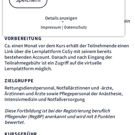
Speichern
Dieser Kurs muss spätestens zum Ablauf der dreijährigen
Gültigkeit des Provider-Zertifikates erfolgen. Sollte die
Details anzeigen
Gültigkeit des Provider-Zertifikates abgelaufen sein, muss ein
neuer Kurs besucht werden.
Impressum |
Datenschutz
NOTWENDIGE COOKIES
Notwendige Cookies ermöglichen
VORBEREITUNG
grundlegende Funktionen und sind für
Ca. einen Monat vor dem Kurs erhält der Teilnehmende einen
die einwandfreie Funktion der Website
Link über die Lernplattform CoSy mit seinem bereits
erforderlich.
bestehenden Account. Danach und nach Eingang der
Teilnahmegebühr ist ein Zugriff auf die virtuelle
Lernplattform möglich.
etracker Sitzungs-Cookie
ZIELGRUPPE
Name:
Rettungsdienstpersonal, Notfallärztinnen und -ärzte,
et_oi_v2
Ärztinnen und Ärzte sowie Pflegepersonal der Anästhesie,
Anbieter:
etracker GmbH
Intensivmedizin und Notfallversorgung
Zweck:
Opt-In Cookie speichert die Entscheidung des Besuchers, wenn auf der Seite des
Diese Fortbildung ist bei der Registrierung beruflich
Kunden das Tracking Opt-In ausgespielt wird. Wird auch für ein eventuelles Opt-Out
Pflegender (RegBP) anerkannt und wird mit 8 Punkten
verwendet.
bewertet.
Cookie Laufzeit:
"no" - 50 Jahre, "yes" - 480 Tage
KURSGEBÜHR