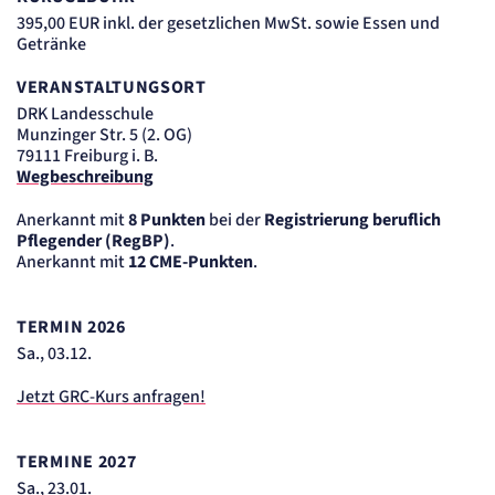
Einverständnis-Cookie
395,00 EUR inkl. der gesetzlichen MwSt. sowie Essen und
Getränke
Name:
cookie_consent
VERANSTALTUNGSORT
Zweck:
DRK Landesschule
Dieser Cookie speichert die ausgewählten Einverständnis-Optionen des Benutzers
Munzinger Str. 5 (2. OG)
Cookie Laufzeit:
79111 Freiburg i. B.
1 Jahr
Wegbeschreibung
Anerkannt mit
8 Punkten
bei der
Registrierung beruflich
STATISTIK
Statistik Cookies erfassen Informationen
Pflegender (RegBP)
.
Anerkannt mit
12 CME-Punkten
.
anonym. Diese Informationen helfen uns
zu verstehen, wie unsere Besucher unsere
Website nutzen.
TERMIN 2026
Sa., 03.12.
etracker Analytics
Jetzt GRC-Kurs anfragen!
Name:
_et_coid
Anbieter:
TERMINE 2027
etracker GmbH
Sa., 23.01.
Zweck: