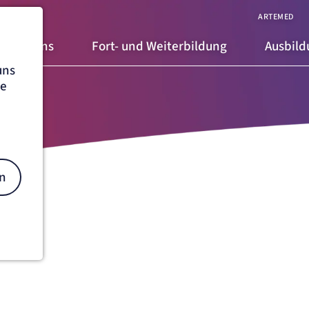
ARTEMED
Über uns
Fort- und Weiterbildung
Ausbil
uns
he
n
on