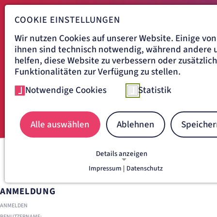
COOKIE EINSTELLUNGEN
Wir nutzen Cookies auf unserer Website. Einige von
ihnen sind technisch notwendig, während andere 
helfen, diese Website zu verbessern oder zusätzlic
Funktionalitäten zur Verfügung zu stellen.
Notwendige Cookies
Statistik
Alle auswählen
Ablehnen
Speicher
Details anzeigen
Navigationspfad
Impressum |
Datenschutz
ARTEMED AKADEMIE
NOTWENDIGE COOKIES
Notwendige Cookies ermöglichen grundlegende
ANMELDUNG
Funktionen und sind für die einwandfreie Funkti
der Website erforderlich.
ANMELDEN
BENUTZERNAME: