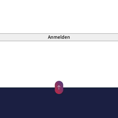
ite
.