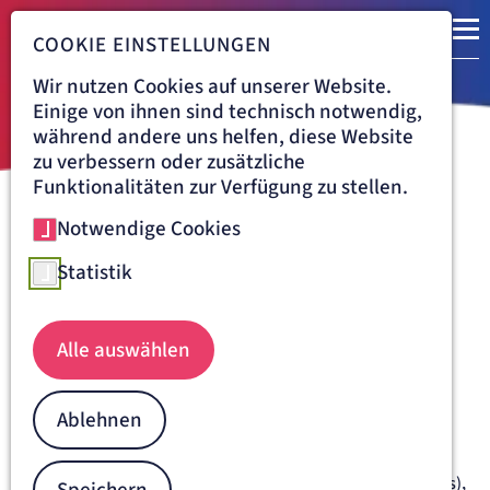
COOKIE EINSTELLUNGEN
Wir nutzen Cookies auf unserer Website.
Einige von ihnen sind technisch notwendig,
während andere uns helfen, diese Website
zu verbessern oder zusätzliche
Funktionalitäten zur Verfügung zu stellen.
Notwendige Cookies
Navigationspfad
ARTEMED AKADEMIE
Schmerztag
Statistik
Dienstag, 2. Juni 2026 von 18:00 Uhr -
Alle auswählen
20:45 Uhr (online)
Liebe Kolleginnen und Kollegen, liebe Pflegende,
Ablehnen
nach dem großen Erfolg unserer letztjährigen
Gemeinschaftsveranstaltung haben die Schmerzmediziner
der GFO Kliniken Niederrhein (St. Josef Krankenhaus Moers),