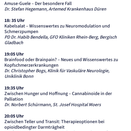
Amuse-Guele – Der besondere Fall
Einverständnis-Cookie
Dr. Stefan Hegemann, Artemed Krankenhaus Düren
Name:
18: 35 Uhr
cookie_consent
Kabelsalat – Wissenswertes zu Neuromodulation und
Zweck:
Schmerzpumpen
Dieser Cookie speichert die ausgewählten Einverständnis-Optionen des Benutzers
PD Dr. Habib Bendella, GFO Kliniken Rhein-Berg, Bergisch
Cookie Laufzeit:
Gladbach
1 Jahr
19:05 Uhr
STATISTIK
Brainfood oder Brainpain? – Neues und Wissenswertes zu
Statistik Cookies erfassen Informationen
Kopfschmerzerkrankungen
anonym. Diese Informationen helfen uns
Dr. Christopher Bogs, Klinik für Vaskuläre Neurologie,
Uniklinik Bonn
zu verstehen, wie unsere Besucher unsere
Website nutzen.
19:35 Uhr
Zwischen Hunger und Hoffnung – Cannabinoide in der
etracker Analytics
Palliation
Dr. Norbert Schürmann, St. Josef Hospital Moers
Name:
_et_coid
20:05 Uhr
Anbieter:
Zwischen Teller und Transit: Therapieoptionen bei
etracker GmbH
opioidbedingter Darmträgheit
Zweck: