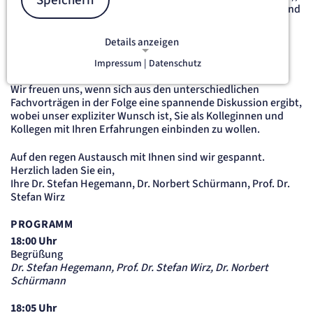
Speichern
der GFO Kliniken Bonn (Cura – Krankenhaus Bad Honnef) und
des Artemed Krankenhauses Düren erneut beschlossen,
Ihnen ein „besonderes Menü“ aus in Klinik und Praxis
Details anzeigen
relevanten Themen rund um die Schmerzmedizin
zusammenzustellen.
Impressum |
Datenschutz
NOTWENDIGE COOKIES
Notwendige Cookies ermöglichen
Wir freuen uns, wenn sich aus den unterschiedlichen
grundlegende Funktionen und sind für
Fachvorträgen in der Folge eine spannende Diskussion ergibt,
die einwandfreie Funktion der Website
wobei unser expliziter Wunsch ist, Sie als Kolleginnen und
Kollegen mit Ihren Erfahrungen einbinden zu wollen.
erforderlich.
Auf den regen Austausch mit Ihnen sind wir gespannt.
etracker Sitzungs-Cookie
Herzlich laden Sie ein,
Ihre Dr. Stefan Hegemann, Dr. Norbert Schürmann, Prof. Dr.
Name:
Stefan Wirz
et_oi_v2
Anbieter:
PROGRAMM
etracker GmbH
18:00 Uhr
Zweck:
Begrüßung
Opt-In Cookie speichert die Entscheidung des Besuchers, wenn auf der Seite des
Kunden das Tracking Opt-In ausgespielt wird. Wird auch für ein eventuelles Opt-Out
Dr. Stefan Hegemann, Prof. Dr. Stefan Wirz, Dr. Norbert
verwendet.
Schürmann
Cookie Laufzeit:
"no" - 50 Jahre, "yes" - 480 Tage
18:05 Uhr