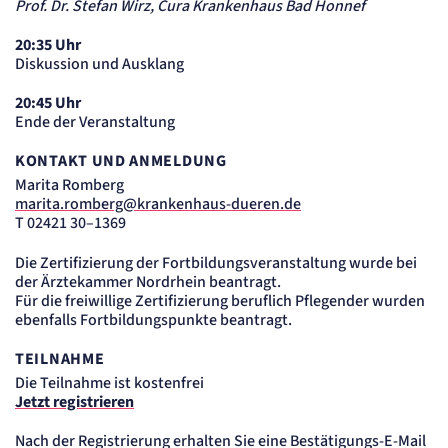
Prof. Dr. Stefan Wirz, Cura Krankenhaus Bad Honnef
Cookie Erkennung
Cookie Laufzeit:
20:35 Uhr
2 Jahre
Diskussion und Ausklang
etracker Analytics
20:45 Uhr
Ende der Veranstaltung
Name:
et_allow_cookies
KONTAKT UND ANMELDUNG
Anbieter:
etracker GmbH
Marita Romberg
marita.romberg@krankenhaus-dueren.de
Zweck:
Es erlaubt eTracker Cookies zu setzen.
T 02421 30–1369
Cookie Laufzeit:
480 Tage
Die Zertifizierung der Fortbildungsveranstaltung wurde bei
der Ärztekammer Nordrhein beantragt.
etracker Analytics
Für die freiwillige Zertifizierung beruflich Pflegender wurden
ebenfalls Fortbildungspunkte beantragt.
Name:
isSdEnabled
TEILNAHME
Anbieter:
Die Teilnahme ist kostenfrei
etracker GmbH
Jetzt registrieren
Zweck:
Erkennung, ob bei dem Besucher die Scrolltiefe gemessen wird.
Nach der Registrierung erhalten Sie eine Bestätigungs-E-Mail
Cookie Laufzeit: