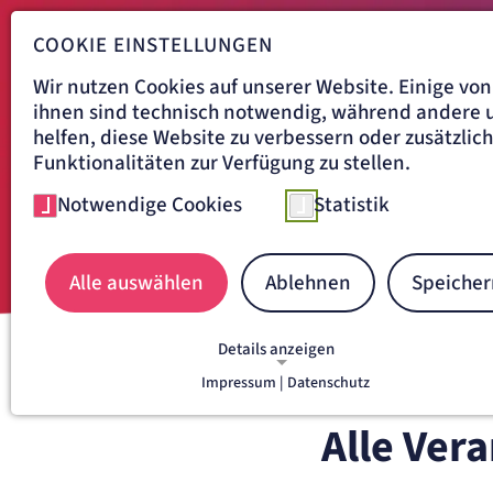
COOKIE EINSTELLUNGEN
Wir nutzen Cookies auf unserer Website. Einige von
ihnen sind technisch notwendig, während andere 
helfen, diese Website zu verbessern oder zusätzlic
Funktionalitäten zur Verfügung zu stellen.
Notwendige Cookies
Statistik
Alle auswählen
Ablehnen
Speicher
Details anzeigen
Navigationspfad
Impressum |
Datenschutz
ARTEMED AKADEMIE
FORT
NOTWENDIGE COOKIES
Notwendige Cookies ermöglichen grundlegende
Alle Ver
Funktionen und sind für die einwandfreie Funkti
der Website erforderlich.