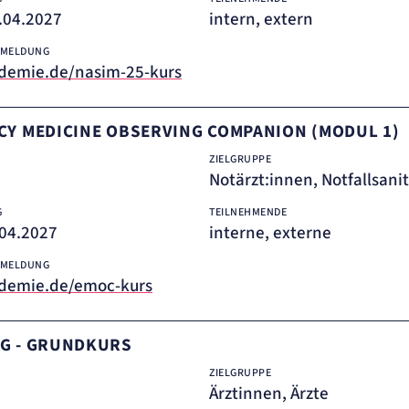
0.04.2027
intern, extern
NMELDUNG
emie.de/nasim-25-kurs
CY MEDICINE OBSERVING COMPANION (MODUL 1)
ZIELGRUPPE
Notärzt:innen, Notfallsani
G
TEILNEHMENDE
4.04.2027
interne, externe
NMELDUNG
demie.de/emoc-kurs
NG - GRUNDKURS
ZIELGRUPPE
Ärztinnen, Ärzte