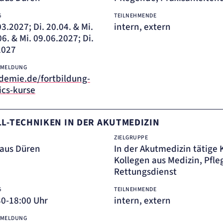
G
TEILNEHMENDE
03.2027; Di. 20.04. & Mi.
intern, extern
06. & Mi. 09.06.2027; Di.
2027
NMELDUNG
emie.de/fortbildung-
ics-kurse
LL-TECHNIKEN IN DER AKUTMEDIZIN
ZIELGRUPPE
aus Düren
In der Akutmedizin tätige
Kollegen aus Medizin, Pfle
Rettungsdienst
G
TEILNEHMENDE
30-18:00 Uhr
intern, extern
NMELDUNG