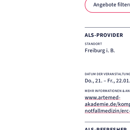
etracker Analytics
Angebote filter
Name:
_et_coid
Anbieter:
etracker GmbH
Zweck:
Cookie Erkennung
ALS-PROVIDER
Cookie Laufzeit:
2 Jahre
STANDORT
etracker Analytics
Freiburg i. B.
Name:
et_allow_cookies
Anbieter:
etracker GmbH
DATUM DER VERANSTALTUN
Zweck:
Es erlaubt eTracker Cookies zu setzen.
Do., 21. – Fr., 22.0
Cookie Laufzeit:
480 Tage
MEHR INFORMATIONEN & A
etracker Analytics
www.artemed-
akademie.de/kom
Name:
isSdEnabled
notfallmedizin/erc
Anbieter:
etracker GmbH
Zweck:
Erkennung, ob bei dem Besucher die Scrolltiefe gemessen wird.
Cookie Laufzeit:
24 Std.
ALS-REFRESHER