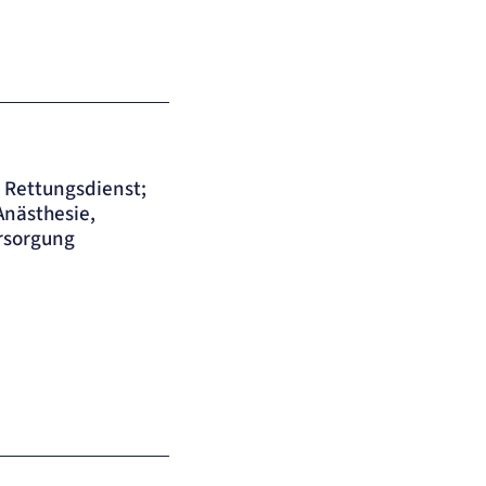
, Rettungsdienst;
 Anästhesie,
ersorgung