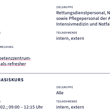
ZIELGRUPPE
Rettungsdienstpersonal, No
sowie Pflegepersonal der 
Intensivmedizin und Notfa
G
TEILNEHMENDE
intern, extern
NMELDUNG
petenzzentrum-
als-refresher
 BASISKURS
ZIELGRUPPE
Alle
G
TEILNEHMENDE
4.02.; 09:00 – 12:15 Uhr
intern, extern