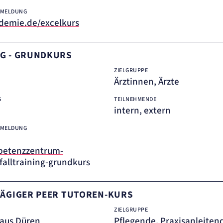
NMELDUNG
emie.de/excelkurs
NG - GRUNDKURS
ZIELGRUPPE
Ärztinnen, Ärzte
G
TEILNEHMENDE
intern, extern
NMELDUNG
petenzzentrum-
falltraining-grundkurs
TÄGIGER PEER TUTOREN-KURS
ZIELGRUPPE
aus Düren
Pflegende, Praxisanleiten