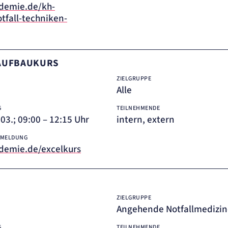
demie.de/kh-
tfall-techniken-
- AUFBAUKURS
ZIELGRUPPE
Alle
G
TEILNEHMENDE
7.03.; 09:00 – 12:15 Uhr
intern, extern
NMELDUNG
emie.de/excelkurs
ZIELGRUPPE
Angehende Notfallmedizin
G
TEILNEHMENDE