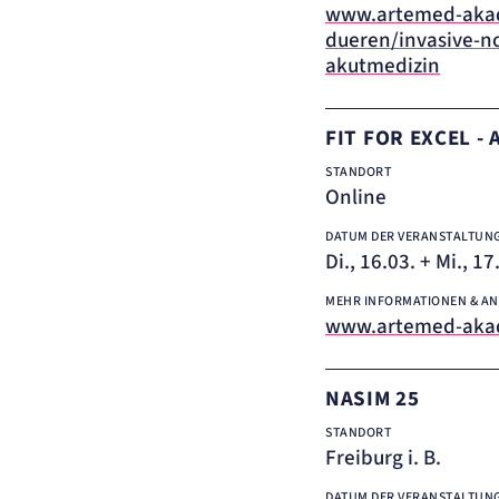
www.artemed-aka
dueren/invasive-no
akutmedizin
FIT FOR EXCEL 
STANDORT
Online
DATUM DER VERANSTALTUN
Di., 16.03. + Mi., 1
MEHR INFORMATIONEN & A
www.artemed-akad
NASIM 25
STANDORT
Freiburg i. B.
DATUM DER VERANSTALTUN