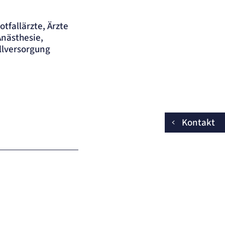
tfallärzte, Ärzte
Anästhesie,
llversorgung
Kontakt