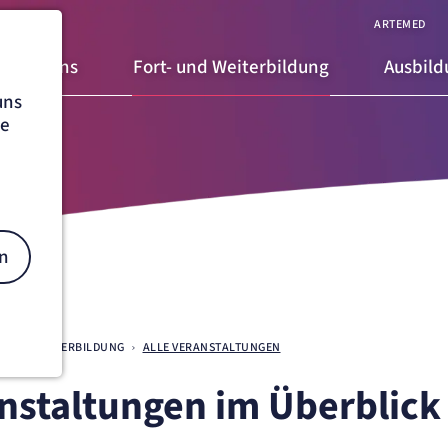
ARTEMED
Über uns
Fort- und Weiterbildung
Ausbil
uns
he
n
- UND WEITERBILDUNG
ALLE VERANSTALTUNGEN
anstaltungen im Überblick
on