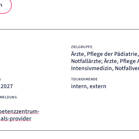
n
ZIELGRUPPE
Ärzte, Pflege der Pädiatrie
Notfallärzte; Ärzte, Pflege
Intensivmedizin, Notfallv
G
TEILNEHMENDE
1.2027
intern, extern
NMELDUNG
petenzzentrum-
-als-provider