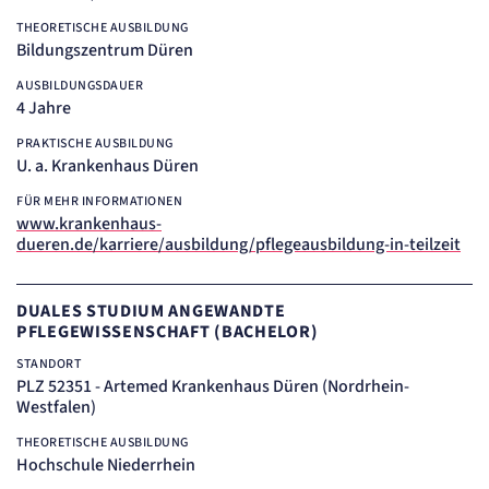
Cookie Erkennung
THEORETISCHE AUSBILDUNG
Cookie Laufzeit:
Bildungszentrum Düren
2 Jahre
AUSBILDUNGSDAUER
etracker Analytics
4 Jahre
PRAKTISCHE AUSBILDUNG
Name:
et_allow_cookies
U. a. Krankenhaus Düren
Anbieter:
etracker GmbH
FÜR MEHR INFORMATIONEN
www.krankenhaus-
Zweck:
Es erlaubt eTracker Cookies zu setzen.
dueren.de/karriere/ausbildung/pflegeausbildung-in-teilzeit
Cookie Laufzeit:
480 Tage
DUALES STUDIUM ANGEWANDTE
etracker Analytics
PFLEGEWISSENSCHAFT (BACHELOR)
STANDORT
Name:
PLZ 52351 - Artemed Krankenhaus Düren (Nordrhein-
isSdEnabled
Westfalen)
Anbieter:
etracker GmbH
THEORETISCHE AUSBILDUNG
Zweck:
Hochschule Niederrhein
Erkennung, ob bei dem Besucher die Scrolltiefe gemessen wird.
Cookie Laufzeit: