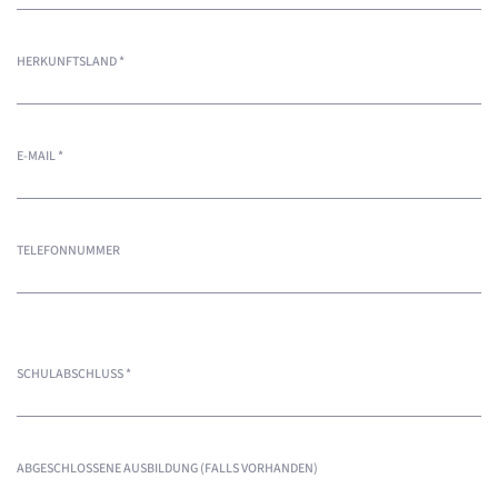
HERKUNFTSLAND
*
E-MAIL
*
TELEFONNUMMER
SCHULABSCHLUSS
*
ABGESCHLOSSENE AUSBILDUNG (FALLS VORHANDEN)