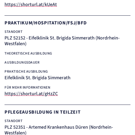
https://shorturl.at/kUeAt
Einverständnis-Cookie
Name:
PRAKTIKUM/HOSPITATION/FSJ/BFD
cookie_consent
Zweck:
STANDORT
Dieser Cookie speichert die ausgewählten Einverständnis-Optionen des Benutzers
PLZ 52152 - Eifelklinik St. Brigida Simmerath (Nordrhein-
Cookie Laufzeit:
Westfalen)
1 Jahr
THEORETISCHE AUSBILDUNG
STATISTIK
AUSBILDUNGSDAUER
Statistik Cookies erfassen Informationen
anonym. Diese Informationen helfen uns
PRAKTISCHE AUSBILDUNG
Eifelklinik St. Brigida Simmerath
zu verstehen, wie unsere Besucher unsere
Website nutzen.
FÜR MEHR INFORMATIONEN
https://shorturl.at/gHzZC
etracker Analytics
PFLEGEAUSBILDUNG IN TEILZEIT
Name:
_et_coid
STANDORT
Anbieter:
PLZ 52351 - Artemed Krankenhaus Düren (Nordrhein-
etracker GmbH
Westfalen)
Zweck: