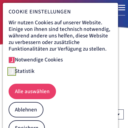
COOKIE EINSTELLUNGEN
Wir nutzen Cookies auf unserer Website.
Einige von ihnen sind technisch notwendig,
während andere uns helfen, diese Website
zu verbessern oder zusätzliche
Funktionalitäten zur Verfügung zu stellen.
Notwendige Cookies
Navigationspfad
ARTEMED AKADEMIE
AUSBILDUNG/STUDIUM
AUSBILDUNGSBERUFE
Starte mit einer Ausbildung
Statistik
oder einem Studium bei der
Artemed
Alle auswählen
AUSBILDUNGSBERUF
Ablehnen
STANDORT