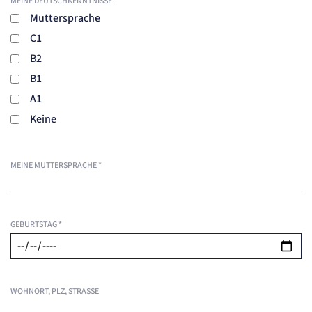
MEINE DEUTSCHKENNTNISSE
*
Muttersprache
C1
B2
B1
A1
Keine
MEINE MUTTERSPRACHE
*
GEBURTSTAG
*
WOHNORT, PLZ, STRASSE