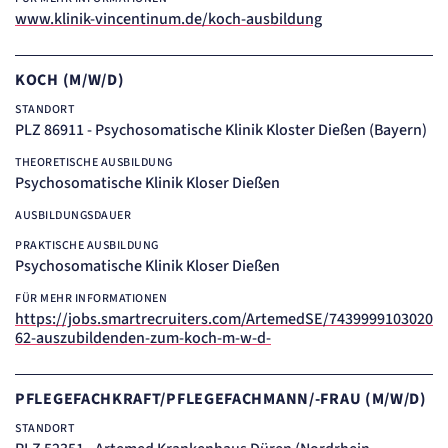
Einverständnis-Cookie
www.klinik-vincentinum.de/koch-ausbildung
Name:
cookie_consent
KOCH (M/W/D)
Zweck:
STANDORT
Dieser Cookie speichert die ausgewählten Einverständnis-Optionen des Benutzers
PLZ 86911 - Psychosomatische Klinik Kloster Dießen (Bayern)
Cookie Laufzeit:
1 Jahr
THEORETISCHE AUSBILDUNG
Psychosomatische Klinik Kloser Dießen
STATISTIK
Statistik Cookies erfassen Informationen
AUSBILDUNGSDAUER
anonym. Diese Informationen helfen uns
PRAKTISCHE AUSBILDUNG
zu verstehen, wie unsere Besucher unsere
Psychosomatische Klinik Kloser Dießen
Website nutzen.
FÜR MEHR INFORMATIONEN
https://jobs.smartrecruiters.com/ArtemedSE/7439999103020
etracker Analytics
62-auszubildenden-zum-koch-m-w-d-
Name:
_et_coid
PFLEGEFACHKRAFT/PFLEGEFACHMANN/-FRAU (M/W/D)
Anbieter:
etracker GmbH
STANDORT
Zweck: