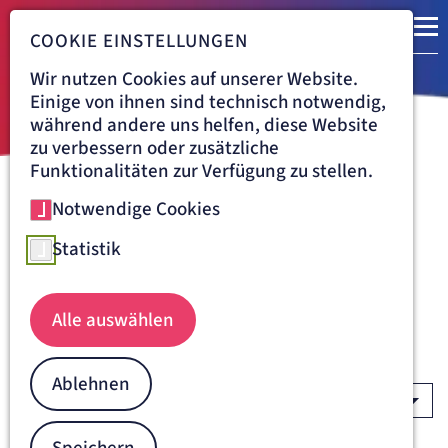
COOKIE EINSTELLUNGEN
Wir nutzen Cookies auf unserer Website.
Einige von ihnen sind technisch notwendig,
während andere uns helfen, diese Website
zu verbessern oder zusätzliche
Funktionalitäten zur Verfügung zu stellen.
Notwendige Cookies
Navigationspfad
ARTEMED AKADEMIE
AUSBILDUNG/STUDIUM
AUSBILDUNGSBERUFE
Starte mit einer Ausbildung
Statistik
oder einem Studium bei der
Artemed
Alle auswählen
AUSBILDUNGSBERUF
Ablehnen
STANDORT