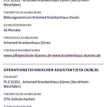
PLZ 52351 - Artemed Krankenhaus Düren (Nordrhein-
Cookie Erkennung
Westfalen)
Cookie Laufzeit:
2 Jahre
THEORETISCHE AUSBILDUNG
Bildungszentrum Artemed Krankenhaus Düren
etracker Analytics
AUSBILDUNGSDAUER
36 Monate
Name:
et_allow_cookies
PRAKTISCHE AUSBILDUNG
Anbieter:
Artemed Krankenhaus Düren
etracker GmbH
Zweck:
FÜR MEHR INFORMATIONEN
Es erlaubt eTracker Cookies zu setzen.
www.pflegeschule-dueren.de
www.krankenhaus-dueren.de
Cookie Laufzeit:
480 Tage
OPERATIONSTECHNISCHER ASSISTENT/OTA (M/W/D)
etracker Analytics
STANDORT
Name:
PLZ 52351 - Artemed Krankenhaus Düren (Nordrhein-
isSdEnabled
Westfalen)
Anbieter:
etracker GmbH
THEORETISCHE AUSBILDUNG
OTA-Schule Aachen
Zweck:
Erkennung, ob bei dem Besucher die Scrolltiefe gemessen wird.
AUSBILDUNGSDAUER
Cookie Laufzeit: