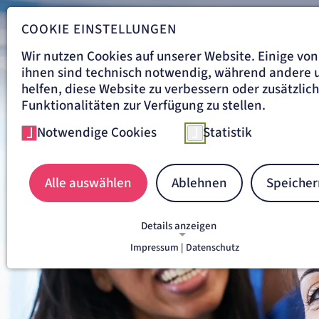
COOKIE EINSTELLUNGEN
Wir nutzen Cookies auf unserer Website. Einige von
ihnen sind technisch notwendig, während andere 
helfen, diese Website zu verbessern oder zusätzlic
Funktionalitäten zur Verfügung zu stellen.
Notwendige Cookies
Statistik
Aus-, Fort- und Weit
Alle auswählen
Ablehnen
Speicher
Details anzeigen
Impressum |
Datenschutz
NOTWENDIGE COOKIES
Notwendige Cookies ermöglichen grundlegende
Funktionen und sind für die einwandfreie Funkti
der Website erforderlich.