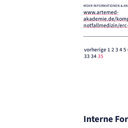
MEHR INFORMATIONEN & A
www.artemed-
akademie.de/kom
notfallmedizin/erc-
vorherige
1
2
3
4
5
33
34
35
Interne Fo