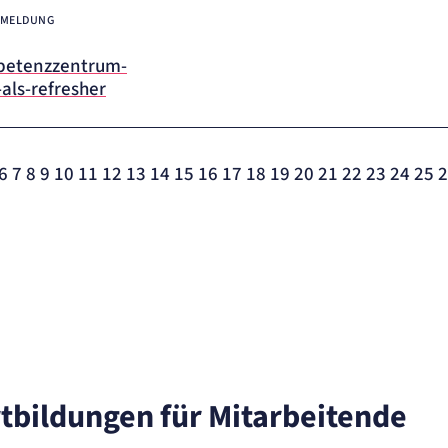
NMELDUNG
petenzzentrum-
als-refresher
6
7
8
9
10
11
12
13
14
15
16
17
18
19
20
21
22
23
24
25
2
rtbildungen für Mitarbeitende