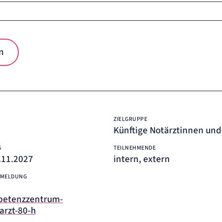
n
ZIELGRUPPE
Künftige Notärztinnen und
G
TEILNEHMENDE
3.11.2027
intern, extern
NMELDUNG
petenzzentrum-
arzt-80-h