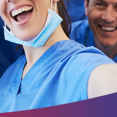
ite
.