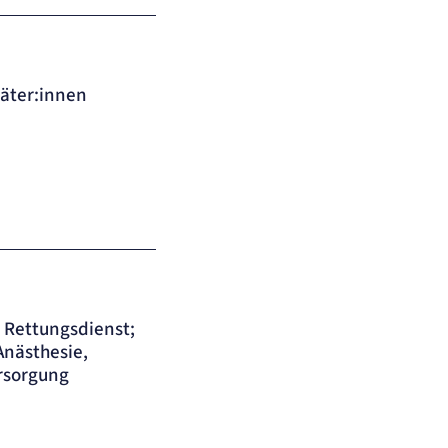
täter:innen
, Rettungsdienst;
 Anästhesie,
ersorgung