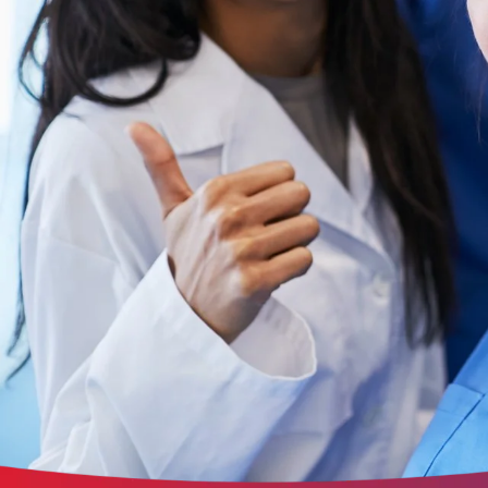
etracker Sitzungs-Cookie
Name:
et_oi_v2
Anbieter:
etracker GmbH
Zweck:
Opt-In Cookie speichert die Entscheidung des Besuchers, wenn auf der Se
des Kunden das Tracking Opt-In ausgespielt wird. Wird auch für ein
eventuelles Opt-Out verwendet.
Cookie Laufzeit:
"no" - 50 Jahre, "yes" - 480 Tage
Einverständnis-Cookie
Name:
cookie_consent
Zweck:
Dieser Cookie speichert die ausgewählten Einverständnis-Optionen des
Benutzers
Cookie Laufzeit:
1 Jahr
STATISTIK
Statistik Cookies erfassen Informationen anonym
Diese Informationen helfen uns zu verstehen, wie
unsere Besucher unsere Website nutzen.